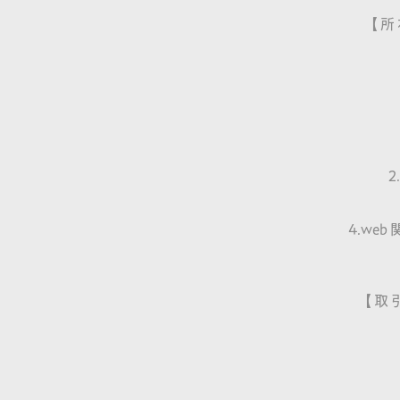
【 所 
2
4.w
【 取 引