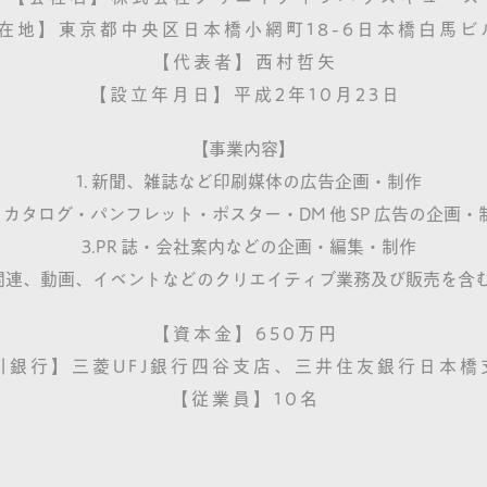
在 地 】 東 京 都 中 央 区 日 本 橋 小 網 町 1 8 - 6 日 本 橋 白 馬 ビ 
【 代 表 者 】 西 村 哲 矢
【 設 立 年 月 日 】 平 成 2 年 1 0 月 2 3 日
【事業内容】
1. 新聞、雑誌など印刷媒体の広告企画・制作
. カタログ・パンフレット・ポスター・DM 他 SP 広告の企画・
3.PR 誌・会社案内などの企画・編集・制作
eb 関連、動画、イベントなどのクリエイティブ業務及び販売を含
【 資 本 金 】 6 5 0 万 円
 銀 行 】 三 菱 U F J 銀 行 四 谷 支 店 、 三 井 住 友 銀 行 日 本 橋
【 従 業 員 】 1 0 名