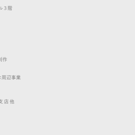
ル 3 階
制作
む周辺事業
 支 店 他