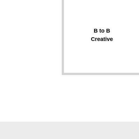
B to B
Creative