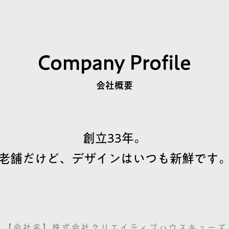
Company Profile
会社概要
創立33年。
老舗だけど、デザインはいつも新鮮です
【 会 社 名 】 株 式 会 社 ク リ エ イ テ ィ ブ ハ ウ ス キ ュ ー ズ